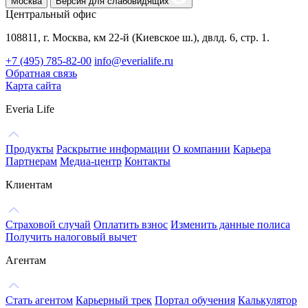
Москва
Версия для слабовидящих
Центральный офис
108811, г. Москва, км 22-й (Киевское ш.), двлд. 6, стр. 1.
+7 (495) 785-82-00
info@everialife.ru
Обратная связь
Карта сайта
Everia Life
Продукты
Раскрытие информации
О компании
Карьера
Партнерам
Медиа-центр
Контакты
Клиентам
Страховой случай
Оплатить взнос
Изменить данные полиса
Получить налоговый вычет
Агентам
Стать агентом
Карьерный трек
Портал обучения
Калькулятор