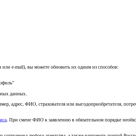
или e-mail), вы можете обновить их одним из способов:
рофиль"
ьных данных.
мер, адрес, ФИО, страхователя или выгодоприобретателя, потре
иса
. При смене ФИО к заявлению в обязательном порядке необх
и сотрудника любого агентства, а также направить почтой Росси