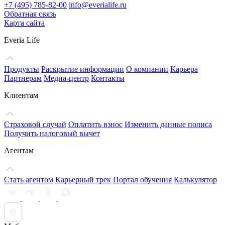
+7 (495) 785-82-00
info@everialife.ru
Обратная связь
Карта сайта
Everia Life
Продукты
Раскрытие информации
О компании
Карьера
Партнерам
Медиа-центр
Контакты
Клиентам
Страховой случай
Оплатить взнос
Изменить данные полиса
Получить налоговый вычет
Агентам
Стать агентом
Карьерный трек
Портал обучения
Калькулятор