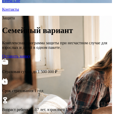
Everia Life
Контакты
Защита
Семейный вариант
Комплексная программа защиты при несчастном случае для
взрослых и детей в одном пакете.
Оставить заявку
Страховая сумма до 1 500 000 ₽
Срок страхования 1 год
Возраст ребенка 1-17 лет, взрослого 18-70 лет