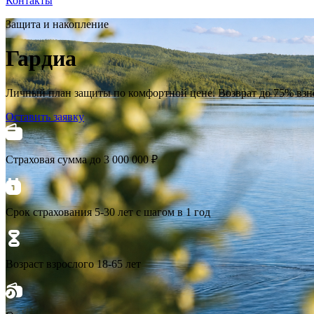
Контакты
Защита и накопление
Гардиа
Личный план защиты по комфортной цене. Возврат до 75% взно
Оставить заявку
Страховая сумма до 3 000 000 ₽
Срок страхования 5-30 лет с шагом в 1 год
Возраст взрослого 18-65 лет