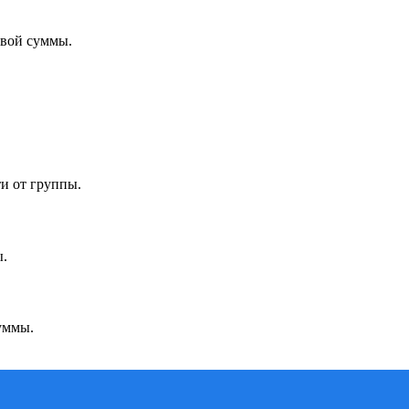
овой суммы.
и от группы.
ы.
уммы.