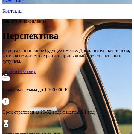
Everia Life
Контакты
Защита и накопление
Перспектива
Строим финансовое будущее вместе. Дополнительная пенсия,
которая помогает сохранить привычный уровень жизни в
будущем.
Оставить заявку
Страховая сумма до 1 500 000 ₽
Срок страхования 20-52 года с шагом в 1 год