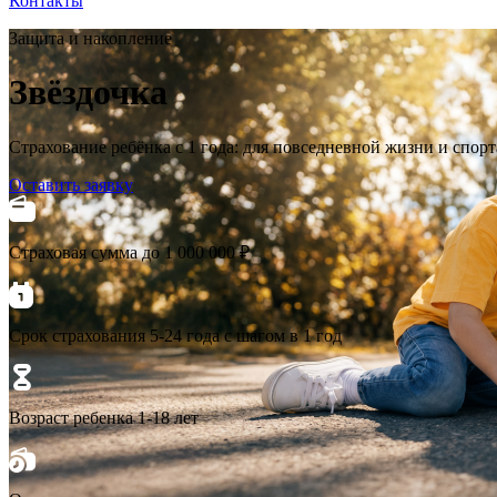
Контакты
Защита и накопление
Звёздочка
Страхование ребёнка с 1 года: для повседневной жизни и спорта
Оставить заявку
Страховая сумма до 1 000 000 ₽
Срок страхования 5-24 года с шагом в 1 год
Возраст ребенка 1-18 лет