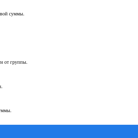
овой суммы.
и от группы.
ы.
уммы.