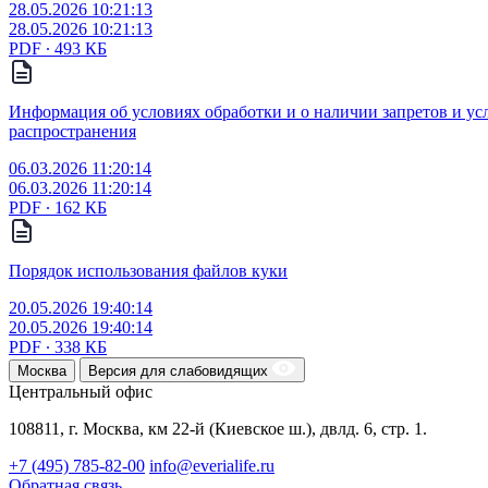
28.05.2026 10:21:13
28.05.2026 10:21:13
PDF ∙ 493 КБ
Информация об условиях обработки и о наличии запретов и у
распространения
06.03.2026 11:20:14
06.03.2026 11:20:14
PDF ∙ 162 КБ
Порядок использования файлов куки
20.05.2026 19:40:14
20.05.2026 19:40:14
PDF ∙ 338 КБ
Москва
Версия для слабовидящих
Центральный офис
108811, г. Москва, км 22-й (Киевское ш.), двлд. 6, стр. 1.
+7 (495) 785-82-00
info@everialife.ru
Обратная связь