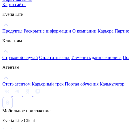
Карта сайта
Everia Life
Продукты
Раскрытие информации
О компании
Карьера
Партне
Клиентам
Страховой случай
Оплатить взнос
Изменить данные полиса
По
Агентам
Стать агентом
Карьерный трек
Портал обучения
Калькулятор
Мобильное приложение
Everia Life Client