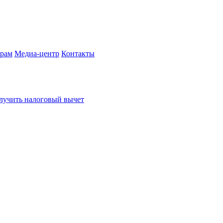
рам
Медиа-центр
Контакты
лучить налоговый вычет